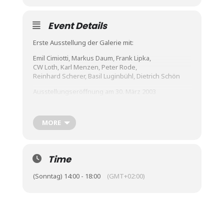
Event Details
Erste Ausstellung der Galerie mit:
Emil Cimiotti, Markus Daum, Frank Lipka,
CW Loth, Karl Menzen, Peter Rode,
Reinhard Scherer, Basil Luginbühl, Dietrich Schön
Ausstellungseröffnung am 30. März 2003
Begrüßung mit Aperetiv: Lutz Alder
Einführung: Eckhart Haisch
MORE
Musikalischer Rahmen:
Blasorchester der Musikschule Neukölln - Leitung
Harald Fricke
Time
In Kooperation mit dem modo Verlag Freiburg
(Sonntag) 14:00 - 18:00
(GMT+02:00)