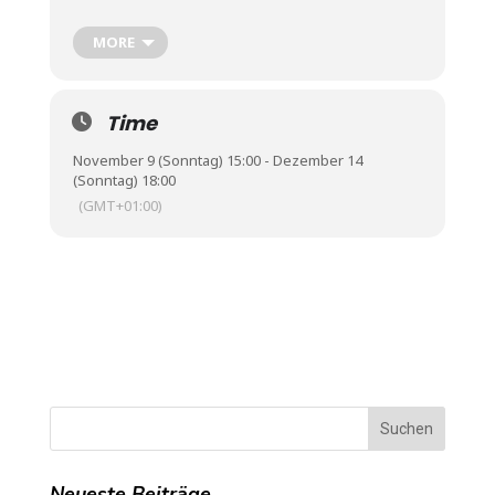
Das Ufercafé ist geöffnet.
Die Einladungskarte als PDF zum Download.
MORE
volker-henze.de
Time
November 9 (Sonntag) 15:00 - Dezember 14
(Sonntag) 18:00
(GMT+01:00)
Neueste Beiträge