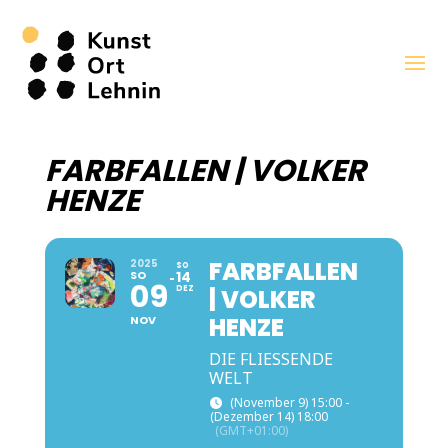
FARBFALLEN | VOLKER
HENZE
FARBFALLEN
2025
SO
SO
14
09
DEZ
| VOLKER
HENZE
NOV
DIE FLIESSENDE W
ELT
(November 9) 15:00 -
(Dezember 14) 18:00
(GMT+01:00)