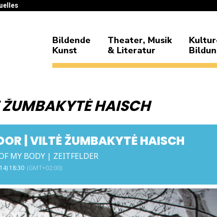
uelles
Bildende
Theater, Musik
Kultur
Kunst
& Literatur
Bildu
Ė ŽUMBAKYTĖ HAISCH
OR | VILTĖ ŽUMBAKYTĖ HAISCH
OF MY BODY | ZEITFELDER
i 14) 18:30
(GMT+02:00)