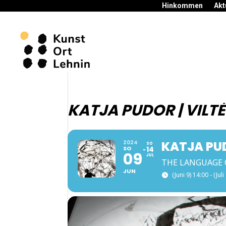
Hinkommen
Akt
KATJA PUDOR | VILT
KATJA PUD
2024
SO
SO
14
09
JUL
THE LANGUAGE 
JUN
(Juni 9) 14:00 - (Jul