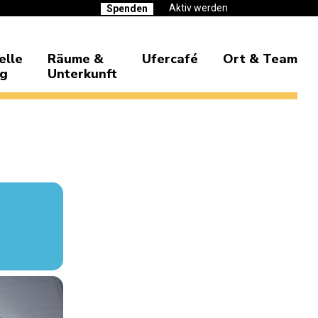
Aktiv werden
Spenden
elle
Räume &
Ufercafé
Ort & Team
ng
Unterkunft