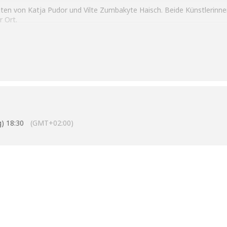
iten von Katja Pudor und Vilte Zumbakyte Haisch. Beide Künstlerinn
r Ort.
.2024 mit einer Performance von Katja Pudor eröffnet. Bis zur Auf
ibt es spannend.
g kann noch bis zum 14.07.2024 besichtigt werden.
g) 18:30
(GMT+02:00)