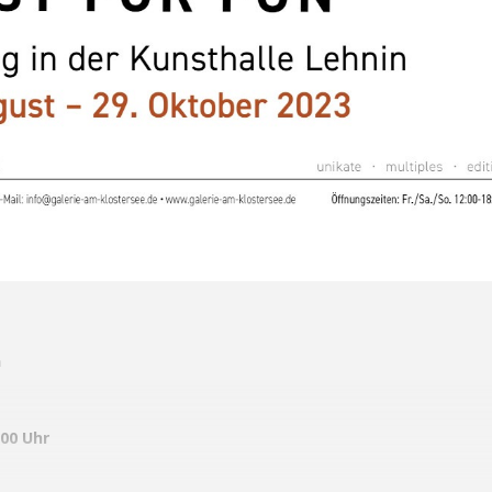
n
00 Uhr