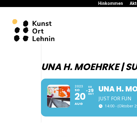
Hinkommen
Akt
UNA H. MOEHRKE | S
UNA H. M
2023
SO
SO
29
20
OKT
JUST FOR FUN
AUG
14:00 - (Oktober 2