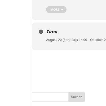
Begrüßung: Eckhart Haisch
Einführung: Prof. Dr. Michaela Ott
MORE
Finissage am Sonntag, den 29. Oktobe
Kommen sie gerne früher, und bleiben si
bestaunen wir Benoît Maubrey's Audio 
Time
August 20 (Sonntag) 14:00 - Oktober 2