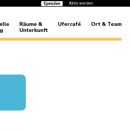
Aktiv werden
Spenden
elle
Räume &
Ufercafé
Ort & Team
ng
Unterkunft