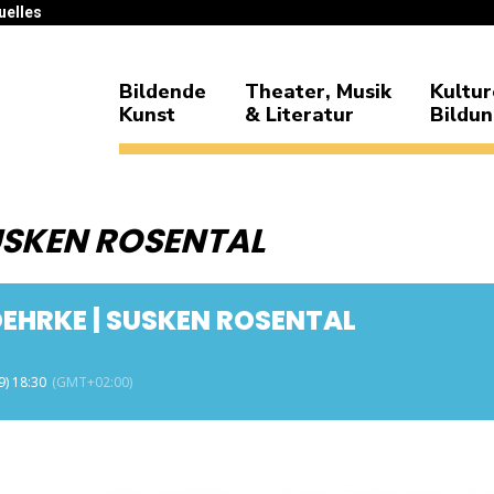
uelles
Bildende
Theater, Musik
Kultur
Kunst
& Literatur
Bildu
USKEN ROSENTAL
OEHRKE | SUSKEN ROSENTAL
9) 18:30
(GMT+02:00)