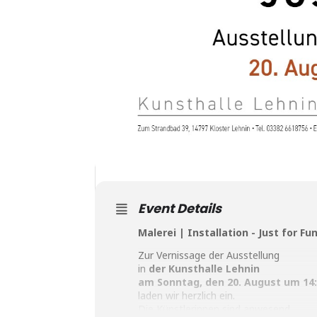
Event Details
Malerei | Installation - Just for Fu
Zur Vernissage der Ausstellung
in
der Kunsthalle Lehnin
am Sonntag, den 20. August um 14:
laden wir herzlich ein.
Die Künstlerinnen sind anwesend.