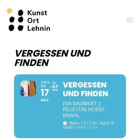
VERGESSEN UND
FINDEN
VERGESSEN
2024
SO
SO
07
17
APR
UND FINDEN
MRZ
EVA BAUMERT |
FELICITAS HOESS-
KNAHL
(März 17) 12:00 - (April 7)
18:00
(GMT+01:00)